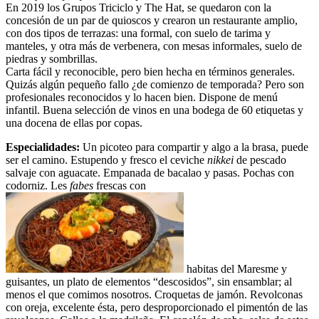
En 2019 los Grupos Triciclo y The Hat, se quedaron con la
concesión de un par de quioscos y crearon un restaurante amplio,
con dos tipos de terrazas: una formal, con suelo de tarima y
manteles, y otra más de verbenera, con mesas informales, suelo de
piedras y sombrillas.
Carta fácil y reconocible, pero bien hecha en términos generales.
Quizás algún pequeño fallo ¿de comienzo de temporada? Pero son
profesionales reconocidos y lo hacen bien. Dispone de menú
infantil. Buena selección de vinos en una bodega de 60 etiquetas y
una docena de ellas por copas.
Especialidades:
Un picoteo para compartir y algo a la brasa, puede
ser el camino. Estupendo y fresco el ceviche
nikkei
de pescado
salvaje con aguacate. Empanada de bacalao y pasas. Pochas con
codorniz. Les
fabes
frescas con
habitas del Maresme y
guisantes, un plato de elementos “descosidos”, sin ensamblar; al
menos el que comimos nosotros. Croquetas de jamón. Revolconas
con oreja, excelente ésta, pero desproporcionado el pimentón de las