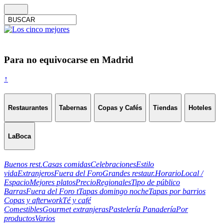
Para no equivocarse en Madrid
↑
Restaurantes
Tabernas
Copas y Cafés
Tiendas
Hoteles
LaBoca
Buenos rest.
Casas comidas
Celebraciones
Estilo
vida
Extranjeros
Fuera del Foro
Grandes restaur.
Horario
Local /
Espacio
Mejores platos
Precio
Regionales
Tipo de público
Barras
Fuera del Foro t
Tapas domingo noche
Tapas por barrios
Copas y afterwork
Té y café
Comestibles
Gourmet extranjeras
Pastelería Panadería
Por
productos
Varios