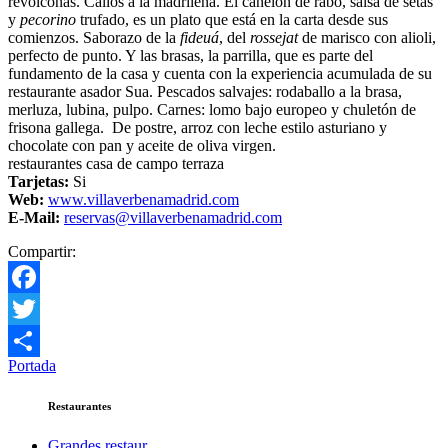
revolconas. Callos a la madrileña. El canelón de rabo, salsa de setas
y
pecorino
trufado, es un plato que está en la carta desde sus
comienzos. Saborazo de la
fideuá
, del
rossejat
de marisco con alioli,
perfecto de punto. Y las brasas, la parrilla, que es parte del
fundamento de la casa y cuenta con la experiencia acumulada de su
restaurante asador Sua. Pescados salvajes: rodaballo a la brasa,
merluza, lubina, pulpo. Carnes: lomo bajo europeo y chuletón de
frisona gallega. De postre, arroz con leche estilo asturiano y
chocolate con pan y aceite de oliva virgen.
restaurantes casa de campo terraza
Tarjetas:
Si
Web:
www.villaverbenamadrid.com
E-Mail:
reservas@villaverbenamadrid.com
Compartir:
Facebook
Twitter
Portada
Compartir
Restaurantes
Grandes restaur.