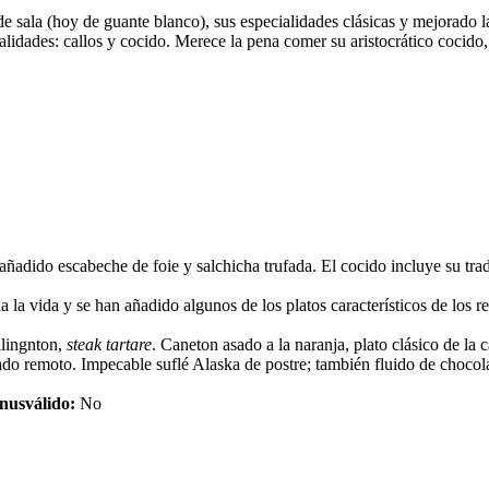
de sala (hoy de guante blanco), sus especialidades clásicas y mejorado 
ecialidades: callos y cocido. Merece la pena comer su aristocrático cocid
ñadido escabeche de foie y salchicha trufada. El cocido incluye su tradi
da la vida y se han añadido algunos de los platos característicos de lo
llingnton,
steak tartare
. Caneton asado a la naranja, plato clásico de la 
ado remoto. Impecable suflé Alaska de postre; también fluido de chocola
nusválido:
No