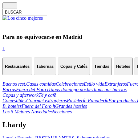
Para no equivocarse en Madrid
↑
Restaurantes
Tabernas
Copas y Cafés
Tiendas
Hoteles
Buenos rest.
Casas comidas
Celebraciones
Estilo vida
Extranjeros
Fuera
Barras
Fuera del Foro t
Tapas domingo noche
Tapas por barrios
Copas y afterwork
Té y café
Comestibles
Gourmet extranjeras
Pastelería Panadería
Por productos
B. hoteles
Fuera del Foro h
Grandes hoteles
Las 5 Mejores Novedades
Secciones
Lhardy
Local / Espacio
,
RESTAURANTES
,
Salones privados