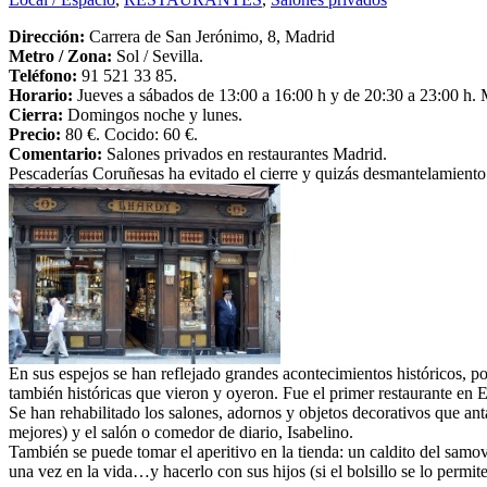
Dirección:
Carrera de San Jerónimo, 8, Madrid
Metro /
Zona:
Sol / Sevilla.
Teléfono:
91 521 33 85.
Horario:
Jueves a sábados de 13:00 a 16:00 h y de 20:30 a 23:00 h. M
Cierra:
Domingos noche y lunes.
Precio:
80 €. Cocido: 60 €.
Comentario:
Salones privados en restaurantes Madrid.
Pescaderías Coruñesas ha evitado el cierre y quizás desmantelamiento d
En sus espejos se han reflejado grandes acontecimientos históricos, p
también históricas que vieron y oyeron. Fue el primer restaurante e
Se han rehabilitado los salones, adornos y objetos decorativos que an
mejores) y el salón o comedor de diario, Isabelino.
También se puede tomar el aperitivo en la tienda: un caldito del samov
una vez en la vida…y hacerlo con sus hijos (si el bolsillo se lo permite