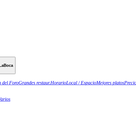
LaBoca
 del Foro
Grandes restaur.
Horario
Local / Espacio
Mejores platos
Preci
Varios