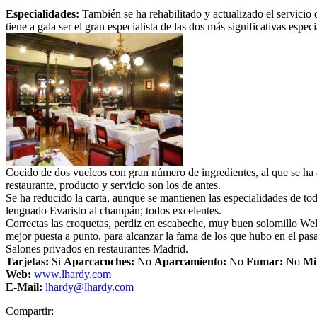
Especialidades:
También se ha rehabilitado y actualizado el servicio 
tiene a gala ser el gran especialista de las dos más significativas esp
Cocido de dos vuelcos con gran número de ingredientes, al que se ha a
restaurante, producto y servicio son los de antes.
Se ha reducido la carta, aunque se mantienen las especialidades de to
lenguado Evaristo al champán; todos excelentes.
Correctas las croquetas, perdiz en escabeche, muy buen solomillo We
mejor puesta a punto, para alcanzar la fama de los que hubo en el pas
Salones privados en restaurantes Madrid.
Tarjetas:
Si
Aparcacoches:
No
Aparcamiento
:
No
Fumar:
No
Mi
Web:
www.lhardy.com
E-Mail:
lhardy@lhardy.com
Compartir: