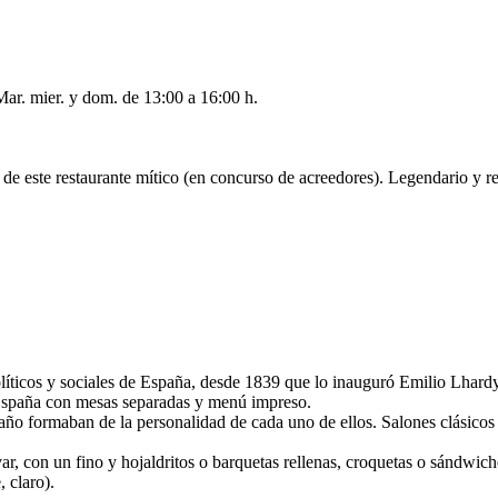
ar. mier. y dom. de 13:00 a 16:00 h.
e este restaurante mítico (en concurso de acreedores). Legendario y refe
olíticos y sociales de España, desde 1839 que lo inauguró Emilio Lhardy
n España con mesas separadas y menú impreso.
taño formaban de la personalidad de cada uno de ellos. Salones clásicos
ar, con un fino y hojaldritos o barquetas rellenas, croquetas o sándwic
, claro).