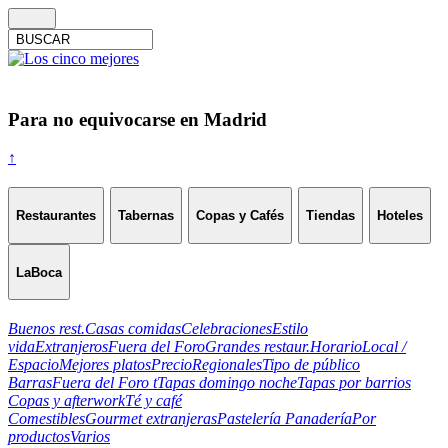
Para no equivocarse en Madrid
↑
Restaurantes
Tabernas
Copas y Cafés
Tiendas
Hoteles
LaBoca
Buenos rest.
Casas comidas
Celebraciones
Estilo
vida
Extranjeros
Fuera del Foro
Grandes restaur.
Horario
Local /
Espacio
Mejores platos
Precio
Regionales
Tipo de público
Barras
Fuera del Foro t
Tapas domingo noche
Tapas por barrios
Copas y afterwork
Té y café
Comestibles
Gourmet extranjeras
Pastelería Panadería
Por
productos
Varios