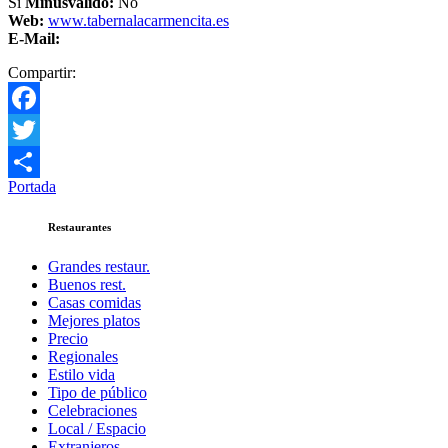
Si
Minusválido:
No
Web:
www.tabernalacarmencita.es
E-Mail:
Compartir:
Facebook
Twitter
Portada
Compartir
Restaurantes
Grandes restaur.
Buenos rest.
Casas comidas
Mejores platos
Precio
Regionales
Estilo vida
Tipo de público
Celebraciones
Local / Espacio
Extranjeros