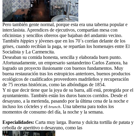
Pero también gente normal, porque esta era una taberna popular e
interclasista. Aprendices de ejecutivos, compartían mesa con
oficinistas y sencillos obreros que bajaban del andamio vecino.
También
hippies
y jóvenes que en los 70´s corrían delante de los
grises, cuando recibían la paga, se repartían los homenajes entre El
Socialista y La Carmencita.
Deseaban su comida honesta, sencilla y elaborada buen punto.
Afortunadamente, un empresario santanderino Carlos Zamora, ha
logrado un proyecto ilusionante con buenos fundamentos. Muy
buena restauración tras los estropicios anteriores, buenos productos
ecológicos de cualificados proveedores madrileños y recuperación
de 75 recetas históricas, como las albóndigas de 1854.
Y ni que decir tiene que la joya de su barra, allí está, protegida por el
ayuntamiento. También están los duros bancos corridos. Desde el
desayuno, a la merienda, pasando por la última cena de la noche e
incluso los cócteles y el
. Una taberna para todos los
brunch
momentos de consumo del día, la noche y la semana.
Especialidades:
Carta muy larga. Buena y dulcita tortilla de patata y
cebolla de aperitivo o desayuno, como las