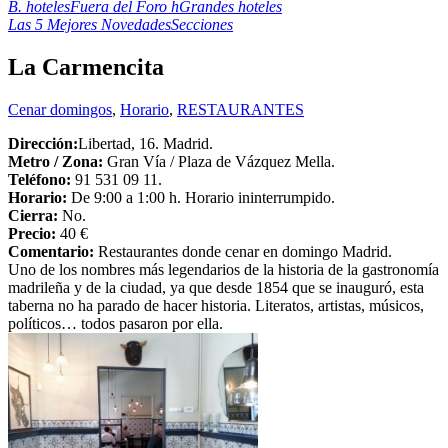
B. hoteles
Fuera del Foro h
Grandes hoteles
Las 5 Mejores Novedades
Secciones
La Carmencita
Cenar domingos
,
Horario
,
RESTAURANTES
Dirección:
Libertad, 16. Madrid.
Metro / Zona:
Gran Vía / Plaza de Vázquez Mella.
Teléfono:
91 531 09 11.
Horario:
De 9:00 a 1:00 h. Horario ininterrumpido.
Cierra:
No.
Precio:
40 €
Comentario:
Restaurantes donde cenar en domingo Madrid.
Uno de los nombres más legendarios de la historia de la gastronomía
madrileña y de la ciudad, ya que desde 1854 que se inauguró, esta
taberna no ha parado de hacer historia. Literatos, artistas, músicos,
políticos… todos pasaron por ella.