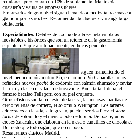
reuniones, pero cobran un 10% de suplemento. Mantelería,
cristalería y vajilla de empresas líderes.
Empresarios de gran nivel siguen llenando a mediodía, y cenas con
glamour por las noches. Recomiendan la chaqueta y manga larga
obligatoria.
Especialidades:
Detalles de cocina de alta escuela en platos
inevitables e históricos que son un referente en la gastronomía
capitalina. Y que afortunadamente, en líneas generales
siguen manteniendo el
nivel: pequeño b
úcaro don Pío, en honor a Pío Cabanillas: unos
refinados huevos
poché
de codorniz con salmón ahumado y caviar.
La rica y clásica ensalada de bogavante. Buen tartar lubina; el
famoso bacalao Tellagorri con su piel crujiente.
Otros clásicos son la menestra de la casa, las melosas
m
anitas de
cerdo rellenas de cordero, el solomillo Wellington.
Los tartares
aderezados en la sala, si le gustan, pueden ser dos fijos: el
steak
tartar
de solomillo y el mencionado de lubina
. De postre, unos
crepes Zalacaín, que elaboran en la mesa o canutillos de chocolate.
De modo que todo sigue, que no es poco.
Restaurantes clásicos Madrid.