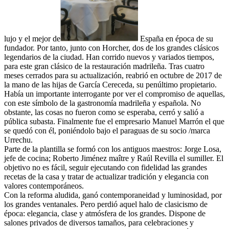
lujo y el mejor de
España en época de su
fundador. Por tanto, junto con Horcher, dos de los grandes clásicos
legendarios de la ciudad. Han corrido nuevos y variados tiempos,
para este gran clásico de la restauración madrileña. Tras cuatro
meses cerrados para su actualización, reabrió en octubre de 2017 de
la mano de las hijas de García Cereceda, su penúltimo propietario.
Había un importante interrogante por ver el compromiso de aquellas,
con este símbolo de la gastronomía madrileña y española. No
obstante, las cosas no fueron como se esperaba, cerró y salió a
pública subasta. Finalmente fue el empresario Manuel Marrón el que
se quedó con él, poniéndolo bajo el paraguas de su socio /marca
Urrechu.
Parte de la plantilla se formó con los antiguos maestros: Jorge Losa,
jefe de cocina; Roberto Jiménez maître y Raúl Revilla el sumiller
. El
objetivo no es fácil, seguir ejecutando con fidelidad las grandes
recetas de la casa y tratar de actualizar
tradición y elegancia con
valores contemporáneos.
Con la reforma aludida, ganó
contemporaneidad y luminosidad, por
los grandes ventanales. Pero perdió aquel halo de clasicismo de
época: elegancia, clase y atmósfera de los grandes. Dispone de
salones privados de diversos tamaños, para celebraciones y