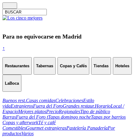
Para no equivocarse en Madrid
↑
Restaurantes
Tabernas
Copas y Cafés
Tiendas
Hoteles
LaBoca
Buenos rest.
Casas comidas
Celebraciones
Estilo
vida
Extranjeros
Fuera del Foro
Grandes restaur.
Horario
Local /
Espacio
Mejores platos
Precio
Regionales
Tipo de público
Barras
Fuera del Foro t
Tapas domingo noche
Tapas por barrios
Copas y afterwork
Té y café
Comestibles
Gourmet extranjeras
Pastelería Panadería
Por
productos
Varios