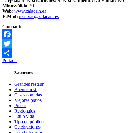
Tarjetas:
Si
Aparcacoches:
Si
Aparcamiento
:
No
Fumar:
No
Minusválido:
Si
Web:
www.zalacain.es
E-Mail:
reservas@zalacain.es
Compartir:
Facebook
Twitter
Portada
Compartir
Restaurantes
Grandes restaur.
Buenos rest.
Casas comidas
Mejores platos
Precio
Regionales
Estilo vida
Tipo de público
Celebraciones
Local / Espacio