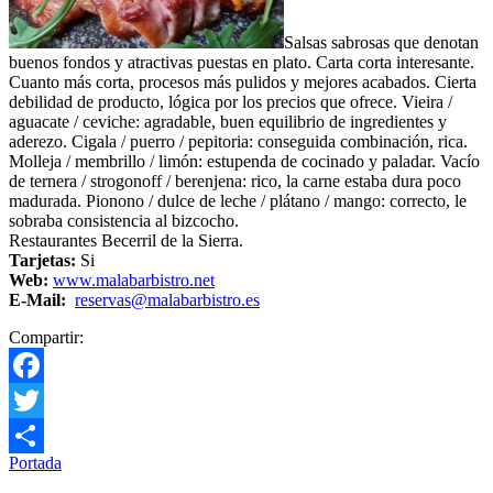
Salsas sabrosas que denotan
buenos fondos y atractivas puestas en plato. Carta corta interesante.
Cuanto más corta, procesos más pulidos y mejores acabados. Cierta
debilidad de producto, lógica por los precios que ofrece. Vieira /
aguacate / ceviche: agradable, buen equilibrio de ingredientes y
aderezo. Cigala / puerro / pepitoria: conseguida combinación, rica.
Molleja / membrillo / limón: estupenda de cocinado y paladar. Vacío
de ternera / strogonoff / berenjena: rico, la carne estaba dura poco
madurada. Pionono / dulce de leche / plátano / mango: correcto, le
sobraba consistencia al bizcocho.
Restaurantes Becerril de la Sierra.
Tarjetas:
Si
Web:
www.malabarbistro.net
E-Mail:
reservas@malabarbistro.es
Compartir:
Facebook
Twitter
Portada
Compartir