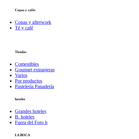
Copas y cafés
Copas y afterwork
Té y café
Tiendas
Comestibles
Gourmet extranjeras
Varios
Por productos
Pastelería Panadería
hoteles
Grandes hoteles
B. hoteles
Fuera del Foro h
LA BOCA