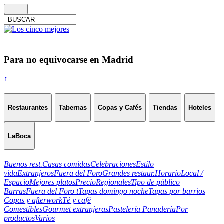
Para no equivocarse en Madrid
↑
Restaurantes
Tabernas
Copas y Cafés
Tiendas
Hoteles
LaBoca
Buenos rest.
Casas comidas
Celebraciones
Estilo
vida
Extranjeros
Fuera del Foro
Grandes restaur.
Horario
Local /
Espacio
Mejores platos
Precio
Regionales
Tipo de público
Barras
Fuera del Foro t
Tapas domingo noche
Tapas por barrios
Copas y afterwork
Té y café
Comestibles
Gourmet extranjeras
Pastelería Panadería
Por
productos
Varios