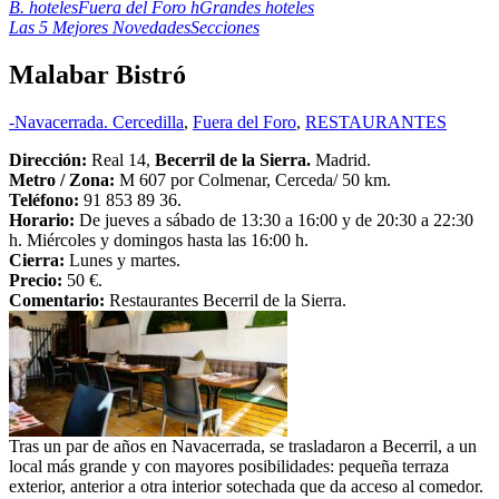
B. hoteles
Fuera del Foro h
Grandes hoteles
Las 5 Mejores Novedades
Secciones
Malabar Bistró
-Navacerrada. Cercedilla
,
Fuera del Foro
,
RESTAURANTES
Dirección:
Real 14,
Becerril de la Sierra.
Madrid.
Metro / Zona:
M 607 por Colmenar, Cerceda/ 50 km.
Teléfono:
91 853 89 36.
Horario:
De jueves a sábado de 13:30 a 16:00 y de 20:30 a 22:30
h. Miércoles y domingos hasta las 16:00 h.
Cierra:
Lunes y martes.
Precio:
50 €.
Comentario:
Restaurantes Becerril de la Sierra.
Tras un par de años en Navacerrada, se trasladaron a Becerril, a un
local más grande y con mayores posibilidades: pequeña terraza
exterior, anterior a otra interior sotechada que da acceso al comedor.