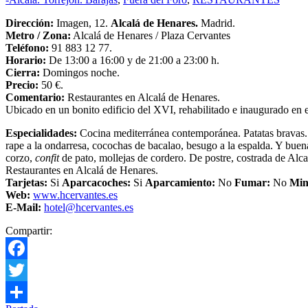
Dirección:
Imagen, 12.
Alcalá de Henares.
Madrid.
Metro /
Zona:
Alcalá de Henares / Plaza Cervantes
Teléfono:
91 883 12 77.
Horario:
De 13:00 a 16:00 y de 21:00 a 23:00 h.
Cierra:
Domingos noche.
Precio:
50 €.
Comentario:
Restaurantes en Alcalá de Henares.
Ubicado en un bonito edificio del XVI, rehabilitado e inaugurado en e
Especialidades:
Cocina mediterránea contemporánea. Patatas bravas. L
rape a la ondarresa, cocochas de bacalao, besugo a la espalda. Y buenas
corzo,
confit
de pato, mollejas de cordero. De postre, costrada de Alc
Restaurantes en Alcalá de Henares.
Tarjetas:
Si
Aparcacoches:
Si
Aparcamiento
:
No
Fumar:
No
Min
Web:
www.hcervantes.es
E-Mail:
hotel@hcervantes.es
Compartir:
Facebook
Twitter