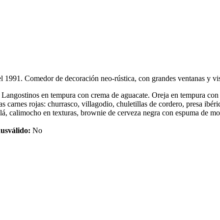
l 1991. Comedor de decoración neo-rústica, con grandes ventanas y vist
angostinos en tempura con crema de aguacate. Oreja en tempura con sal
 carnes rojas: churrasco, villagodio, chuletillas de cordero, presa ibér
alá, calimocho en texturas, brownie de cerveza negra con espuma de mo
usv
álido:
No