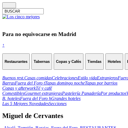
Para no equivocarse en Madrid
↑
Restaurantes
Tabernas
Copas y Cafés
Tiendas
Hoteles
Buenos rest.
Casas comidas
Celebraciones
Estilo vida
Extranjeros
Fuera
Barras
Fuera del Foro t
Tapas domingo noche
Tapas por barrios
Copas y afterwork
Té y café
Comestibles
Gourmet extranjeras
Pastelería Panadería
Por productos
B. hoteles
Fuera del Foro h
Grandes hoteles
Las 5 Mejores Novedades
Secciones
Miguel de Cervantes
-Alcalá. Torrejón. Barajas
,
Fuera del Foro
,
RESTAURANTES