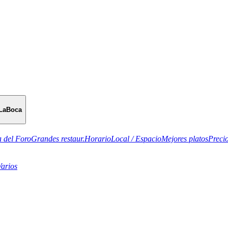
LaBoca
 del Foro
Grandes restaur.
Horario
Local / Espacio
Mejores platos
Preci
Varios