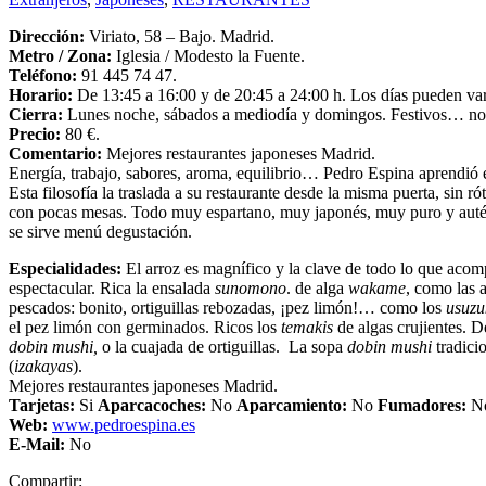
Dirección:
Viriato, 58 – Bajo. Madrid.
Metro /
Zona:
Iglesia / Modesto la Fuente.
Teléfono:
91 445 74 47.
Horario:
De 13:45 a 16:00 y de 20:45 a 24:00 h. Los días pueden var
Cierra:
Lunes noche, sábados a mediodía y domingos. Festivos… no t
Precio:
80 €.
Comentario:
Mejores restaurantes japoneses Madrid.
Energía, trabajo, sabores, aroma, equilibrio… Pedro Espina aprendió 
Esta filosofía la traslada a su restaurante desde la misma puerta, sin
con pocas mesas. Todo muy espartano, muy japonés, muy puro y auténti
se sirve menú degustación.
Especialidades:
El arroz es magnífico y la clave de todo lo que acom
espectacular. Rica la ensalada
sunomono
. de alga
wakame
, como las 
pescados: bonito, ortiguillas rebozadas, ¡pez limón!… como los
usuzu
el pez limón con germinados. Ricos los
temakis
de algas crujientes. 
dobin mushi,
o la cuajada de ortiguillas. La sopa
dobin mushi
tradicio
(
izakayas
).
Mejores restaurantes japoneses Madrid.
Tarjetas:
Si
Aparcacoches:
No
Aparcamiento
:
No
Fumadores:
N
Web:
www.pedroespina.es
E-Mail:
No
Compartir: