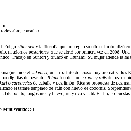
iar.
odos abre, consultar.
el código «
itamae
» y la filosofía que impregna su oficio. Profundizó en 
 rótulo, ni adornos posteriores, que se abrió por primera vez en 2008. Un
co. Trabajó en Suntori y triunfó en Tsunami. Su mujer atiende la sala 
paña (incluido el
yakimesi
, un arroz frito delicioso muy aromatizado). E
albondiguitas de pescado.
Tataki
frío de atún,
crunchy rolls
de pez mante
kuri o carpaccios
de caballa y pez limón. Rica su propuesta de pez mant
Delicado el tartare templado de atún con huevo de codorniz. Sorprendent
nal de bonito, langostinos y huevo, muy rica y sutil. En fin, propuestas
o
Minusvalido:
Si