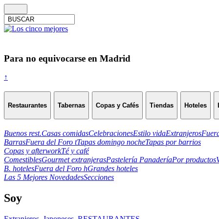
Para no equivocarse en Madrid
↑
Restaurantes
Tabernas
Copas y Cafés
Tiendas
Hoteles
Buenos rest.
Casas comidas
Celebraciones
Estilo vida
Extranjeros
Fuera
Barras
Fuera del Foro t
Tapas domingo noche
Tapas por barrios
Copas y afterwork
Té y café
Comestibles
Gourmet extranjeras
Pastelería Panadería
Por productos
B. hoteles
Fuera del Foro h
Grandes hoteles
Las 5 Mejores Novedades
Secciones
Soy
Extranjeros
,
Japoneses
,
RESTAURANTES