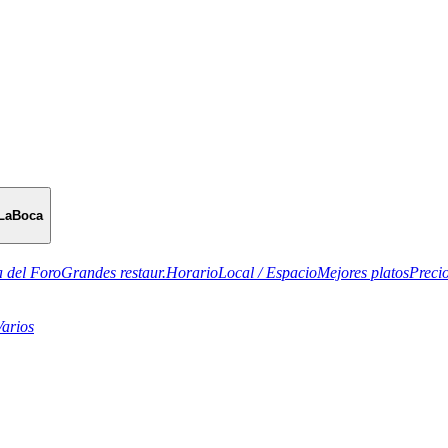
LaBoca
 del Foro
Grandes restaur.
Horario
Local / Espacio
Mejores platos
Preci
Varios