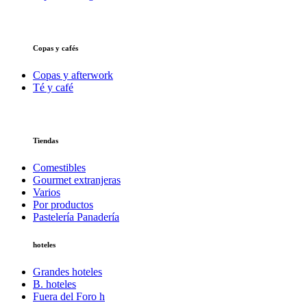
Copas y cafés
Copas y afterwork
Té y café
Tiendas
Comestibles
Gourmet extranjeras
Varios
Por productos
Pastelería Panadería
hoteles
Grandes hoteles
B. hoteles
Fuera del Foro h