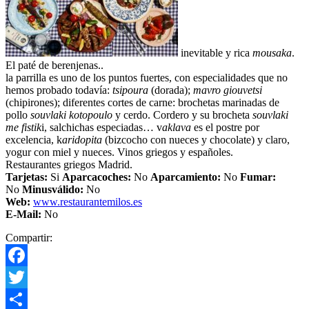
inevitable y rica
mousaka
.
El paté de berenjenas..
la parrilla es uno de los puntos fuertes, con especialidades que no
hemos probado todavía:
tsipoura
(dorada);
mavro giouvetsi
(chipirones); diferentes cortes de carne: brochetas marinadas de
pollo
souvlaki kotopoulo
y cerdo. Cordero y su brocheta
souvlaki
me fistik
i, salchichas especiadas… v
aklava
es el postre por
excelencia, k
aridopita
(bizcocho con nueces y chocolate) y claro,
yogur con miel y nueces. Vinos griegos y españoles.
Restaurantes griegos Madrid.
Tarjetas:
Si
Aparcacoches:
No
Aparcamiento
:
No
Fumar:
No
Minusválido:
No
Web:
www.restaurantemilos.es
E-Mail:
No
Compartir:
Facebook
Twitter