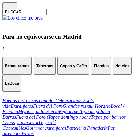
Para no equivocarse en Madrid
↑
Restaurantes
Tabernas
Copas y Cafés
Tiendas
Hoteles
LaBoca
Buenos rest.
Casas comidas
Celebraciones
Estilo
vida
Extranjeros
Fuera del Foro
Grandes restaur.
Horario
Local /
Espacio
Mejores platos
Precio
Regionales
Tipo de público
Barras
Fuera del Foro t
Tapas domingo noche
Tapas por barrios
Copas y afterwork
Té y café
Comestibles
Gourmet extranjeras
Pastelería Panadería
Por
productos
Varios