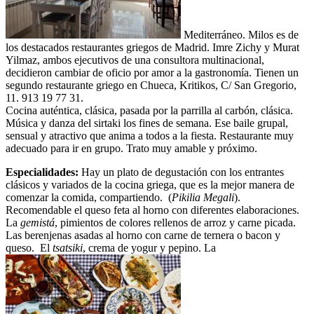
Mediterráneo. Milos es de
los destacados restaurantes griegos de Madrid. Imre Zichy y Murat
Yilmaz, ambos ejecutivos de una consultora multinacional,
decidieron cambiar de oficio por amor a la gastronomía. Tienen un
segundo restaurante griego en Chueca, Kritikos, C/ San Gregorio,
11. 913 19 77 31.
Cocina auténtica, clásica, pasada por la parrilla al carbón, clásica.
Música y danza del sirtaki los fines de semana. Ese baile grupal,
sensual y atractivo que anima a todos a la fiesta. Restaurante muy
adecuado para ir en grupo. Trato muy amable y próximo.
Especialidades:
Hay un plato de degustación con los entrantes
clásicos y variados de la cocina griega, que es la mejor manera de
comenzar la comida, compartiendo. (
Pikilia Megali
).
Recomendable el queso feta al horno con diferentes elaboraciones.
La
gemistá
, pimientos de colores rellenos de arroz y carne picada.
Las berenjenas asadas al horno con carne de ternera o bacon y
queso. El
tsatsiki
, crema de yogur y pepino. La