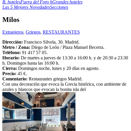
B. hoteles
Fuera del Foro h
Grandes hoteles
Las 5 Mejores Novedades
Secciones
Milos
Extranjeros
,
Griegos
,
RESTAURANTES
Dirección:
Francisco Silvela, 30. Madrid.
Metro /
Zona:
Diego de León / Plaza Manuel Becerra.
Teléfono:
91 417 57 05.
Horario:
De martes a jueves de 13:30 a 16:00 h. y de 20:30 a 23:30
h. Domingos hasta las 16:00 h.
Cierra:
Domingos noche, lunes y 20 días en agosto.
Precio:
45 €.
Comentario:
Restaurantes griegos Madrid.
Con una decoración que evoca la Grecia histórica, con ambiente de
azules y blancos que evocan la bonita isla del