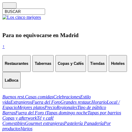
Para no equivocarse en Madrid
↑
Restaurantes
Tabernas
Copas y Cafés
Tiendas
Hoteles
LaBoca
Buenos rest.
Casas comidas
Celebraciones
Estilo
vida
Extranjeros
Fuera del Foro
Grandes restaur.
Horario
Local /
Espacio
Mejores platos
Precio
Regionales
Tipo de público
Barras
Fuera del Foro t
Tapas domingo noche
Tapas por barrios
Copas y afterwork
Té y café
Comestibles
Gourmet extranjeras
Pastelería Panadería
Por
productos
Varios