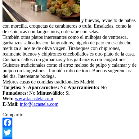
y huevos, revuelto de habas
con morcilla, croquetas de carabineros o trufa. Ensaladas, como la
de espinacas con langostinos, o de rape con setas.
También otras platos interesantes como el milhojas de ventresca,
garbanzos salteados con langostinos, hígado de pato en escabeche,
merluza al aceite de oliva virgen. Tirabeques con chipirones,
realmente buenos y chipirones encebollados es otro plato de la casa.
Cuchara: callos con garbanzos y los garbanzos con langostinos.
Guisotes tradicionales como el arroz meloso de pulpo y calamar y de
pulpo con langostinos. También rabo de toro. Buenas sugerencias
del día. Interesante bodega.
Mejores casas de comidas tradicionales Madrid.
Tarjetas:
Si
Aparcacoches:
No
Aparcamiento
:
No
Fumadores:
No
Minusválido:
Si
Web:
www.lacastela.com
E-Mail:
info@lacastela.com
Compartir:
Facebook