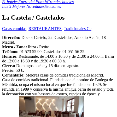
B. hoteles
Fuera del Foro h
Grandes hoteles
Las 5 Mejores Novedades
Secciones
La Castela / Castelados
Casas comidas
,
RESTAURANTES
,
Tradicionales Cc
Dirección:
Doctor Castelo, 22. Castelados, Antonio Acuña, 18
Madrid.
Metro /
Zona:
Ibiza / Retiro.
Teléfono:
91 573 55 90. Castelados 91 051 56 25.
Horario:
Restaurante, de 14:00 a 16:30 y de 21:00 a 24:00 h. Barra
de 12:00 a 16:30 y de 19:30 a 00:30 h.
Cierra:
Domingos noche y 15 días en agosto.
Precio:
50 €.
Comentario:
Mejores casas de comidas tradicionales Madrid.
Casa de comidas tradicional. Fundada con el nombre de Bodega de
Méntrida, ocupa el mismo local en que fue fundada en 1929. Se
refunda en 1989 y conserva la misma antigua barra de estaño y toda
la decoración con sus basares de estuco, espejos de época y